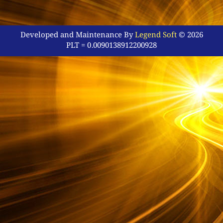
Developed and Maintenance By
Legend Soft
© 2026
PLT = 0.0090138912200928